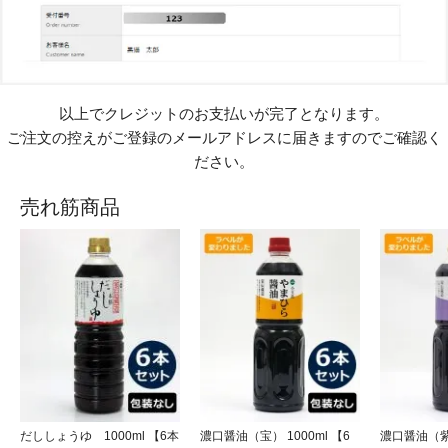
以上でクレジットのお支払いが完了となります。
ご注文の控えがご登録のメールアドレスに届きますのでご確認く
ださい。
売れ筋商品
だししょうゆ 1000ml 【6本
濃口醤油（宝） 1000ml 【6
濃口醤油（紫）