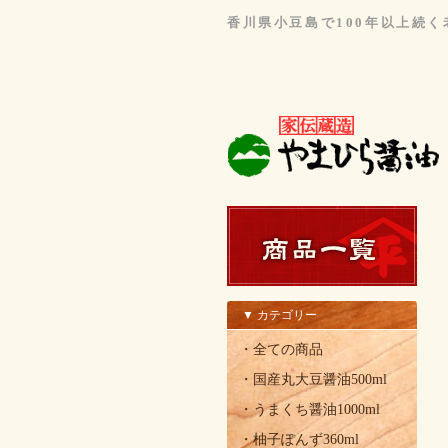
香川県小豆島で100年以上続
▼ カテゴリー
・全ての商品
・国産丸大豆醤油500ml
・うまくち醤油1000ml
・柚子ぽんず360ml