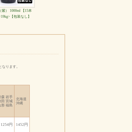
） 1000ml 【15本
19kg>【包装なし】
となります。
青森 岩手
北海道
秋田 宮城
沖縄
山形 福島
1254円
1452円