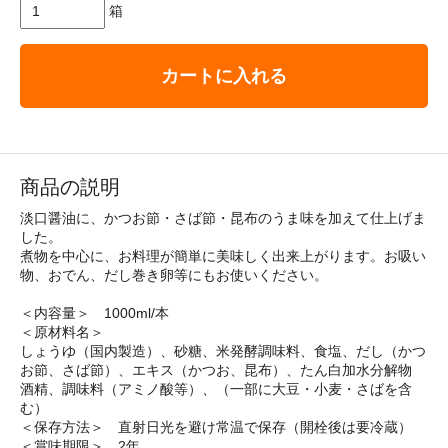
箱
カートに入れる
商品の説明
淡口醤油に、かつお節・さば節・昆布のうま味を加えて仕上げま
した。
煮物を中心に、お料理が簡単に美味しく出来上がります。お吸い
物、おでん、だし巻き卵等にもお使いください。
＜内容量＞ 1000ml/本
＜原材料名＞
しょうゆ（国内製造）、砂糖、米発酵調味料、食塩、だし（かつ
お節、さば節）、エキス（かつお、昆布）、たん白加水分解物
酒精、調味料（アミノ酸等）、（一部に大豆・小麦・さばを含
む）
＜保存方法＞ 直射日光を避け常温で保存（開栓後は要冷蔵）
＜賞味期限＞ 2年