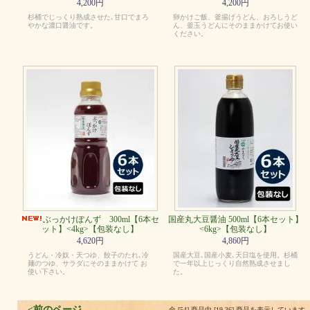
4,200円
4,200円
杉桶でじっくり熟成させた､甘口でまろ
卵かけご飯、釜揚げうどん、おろしうど
やかな濃口醤油です。
ん、釜玉うどんにそのままかけてお使い
ください。
ぶっかけぽんず 300ml【6本セ
国産丸大豆醤油 500ml【6本セット】
ット】<4kg>【包装なし】
<6kg>【包装なし】
4,620円
4,860円
うどん・冷奴・天つゆ、餃子のたれ､冷
国産大豆､国産小麦､天日塩を使用。杉桶
麺のつゆ、サラダにそのままかけて お
で一年以上じっくり自然熟成させまし
使い下さい。
た。
<前のページ
全 [54] 商品中 [19-36] 商品を表示しています