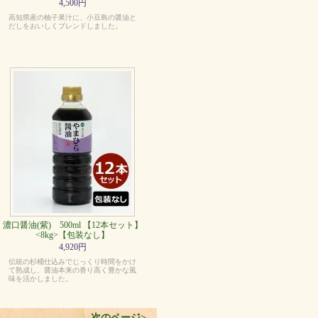
4,500円
高知県産の柚子果汁に、小豆島の醤油と
だしをおいしくブレンドしました。
濃口醤油(紫) 500ml 【12本セット】
<8kg>【包装なし】
4,920円
伝統の杉桶仕込みでじっくり時間をかけ
て熟成し、醤油本来の香り高く豊かな風
味を活かしました。
次のページ>
。