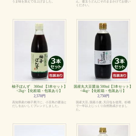
うま味を加えて仕上げました。
ん、釜玉うどんにそのままかけてお使い
ください。
柚子ぽんず 360ml 【3本セット】
国産丸大豆醤油 500ml【3本セット】
<2kg>【化粧箱・包装あり】
<4kg>【化粧箱・包装あり】
2,570円
2,750円
高知県産の柚子果汁に、小豆島の醤油と
国産大豆､国産小麦､天日塩を使用。杉桶
だしをおいしくブレンドしました。
で一年以上じっくり自然熟成させまし
た。