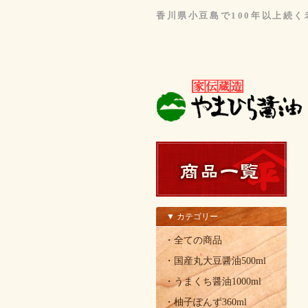
香川県小豆島で100年以上続
▼ カテゴリー
・全ての商品
・国産丸大豆醤油500ml
・うまくち醤油1000ml
・柚子ぽんず360ml