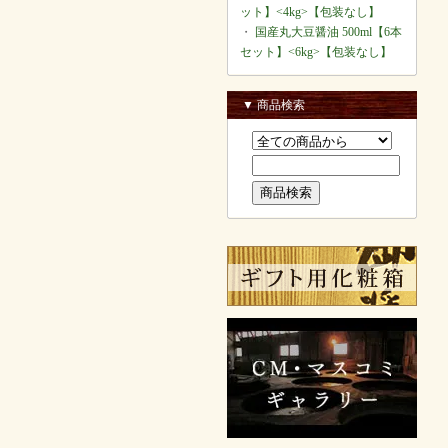
ット】<4kg>【包装なし】
・
国産丸大豆醤油 500ml【6本
セット】<6kg>【包装なし】
▼ 商品検索