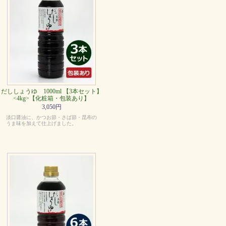
だししょうゆ 1000ml 【3本セット】
<4kg>【化粧箱・包装あり】
3,050円
淡口醤油に、かつお節・さば節・昆布の
うま味を加えて仕上げました。