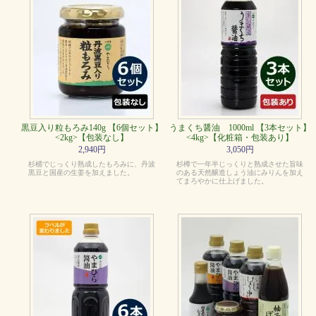
黒豆入り粒もろみ140g 【6個セット】
うまくち醤油 1000ml 【3本セット】
<2kg>【包装なし】
<4kg>【化粧箱・包装あり】
2,940円
3,050円
杉桶でじっくり熟成したもろみに、丹波
杉樽で一年半じっくりと熟成させた旨味
黒豆と国産の生姜を加えました。
のある天然醸造しょう油にみりんを加え
てまろやかに仕上げました。