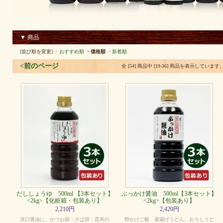
▼ 商品
[並び順を変更]
・おすすめ順
・価格順
・新着順
<前のページ
全 [54] 商品中 [19-36] 商品を表示しています
だししょうゆ 500ml 【3本セット】
ぶっかけ醤油 500ml【3本セット】
<2kg>【化粧箱・包装あり】
<2kg>【包装あり】
2,210円
2,420円
淡口醤油に、かつお節・さば節・昆布の
卵かけご飯、釜揚げうどん、おろしうど