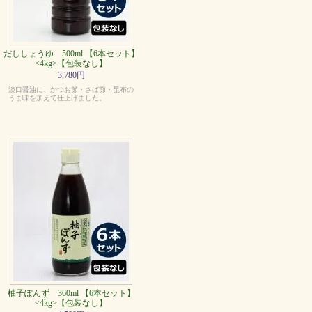
だししょうゆ 500ml 【6本セット】
<4kg>【包装なし】
3,780円
淡口醤油に、かつお節・さば節・昆布の
うま味を加えて仕上げました。
柚子ぽんず 360ml 【6本セット】
<4kg>【包装なし】