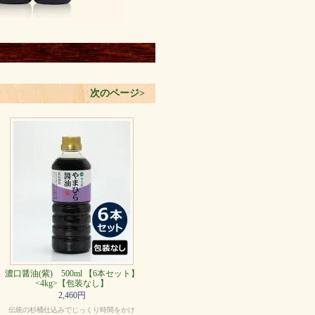
次のページ>
。
濃口醤油(紫) 500ml 【6本セット】
<4kg>【包装なし】
2,460円
伝統の杉桶仕込みでじっくり時間をかけ