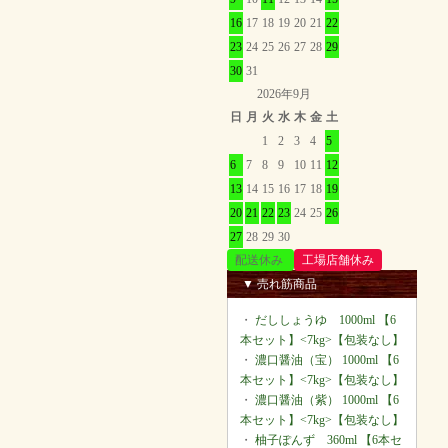
16
17
18
19
20
21
22
23
24
25
26
27
28
29
30
31
2026年9月
日
月
火
水
木
金
土
1
2
3
4
5
6
7
8
9
10
11
12
13
14
15
16
17
18
19
20
21
22
23
24
25
26
27
28
29
30
配送休み
工場店舗休み
▼ 売れ筋商品
・
だししょうゆ 1000ml 【6
本セット】<7kg>【包装なし】
・
濃口醤油（宝） 1000ml 【6
本セット】<7kg>【包装なし】
・
濃口醤油（紫） 1000ml 【6
本セット】<7kg>【包装なし】
・
柚子ぽんず 360ml 【6本セ