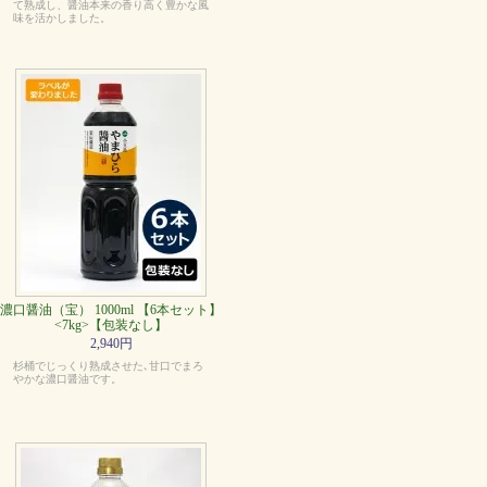
て熟成し、醤油本来の香り高く豊かな風
味を活かしました。
濃口醤油（宝） 1000ml 【6本セット】
<7kg>【包装なし】
2,940円
杉桶でじっくり熟成させた､甘口でまろ
やかな濃口醤油です。