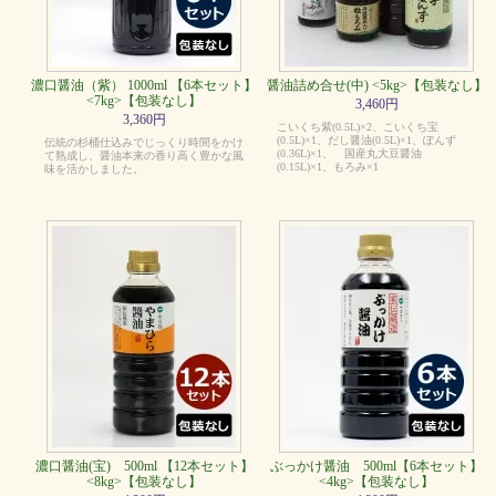
濃口醤油（紫） 1000ml 【6本セット】
醤油詰め合せ(中) <5kg>【包装なし】
<7kg>【包装なし】
3,460円
3,360円
こいくち紫(0.5L)×2、こいくち宝
(0.5L)×1、だし醤油(0.5L)×1、ぽんず
伝統の杉桶仕込みでじっくり時間をかけ
(0.36L)×1、 国産丸大豆醤油
て熟成し、醤油本来の香り高く豊かな風
(0.15L)×1、もろみ×1
味を活かしました。
濃口醤油(宝) 500ml 【12本セット】
ぶっかけ醤油 500ml【6本セット】
<8kg>【包装なし】
<4kg>【包装なし】