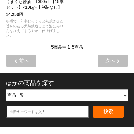
うまくち醤油 1000ml 【15本
セット】<19kg>【包装なし】
14,250円
杉樽で一年半じっくりと熟成させた
旨味のある天然醸造しょう油にみり
んを加えてまろやかに仕上げまし
た。
5
1
5
商品中
-
商品
前へ
次へ
ほかの商品を探す
検索