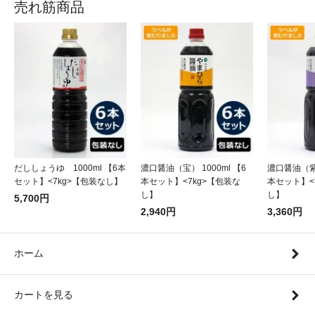
売れ筋商品
だししょうゆ 1000ml 【6本
濃口醤油（宝） 1000ml 【6
濃口醤油（紫）
セット】<7kg>【包装なし】
本セット】<7kg>【包装な
本セット】<
し】
し】
5,700円
2,940円
3,360円
ホーム
カートを見る